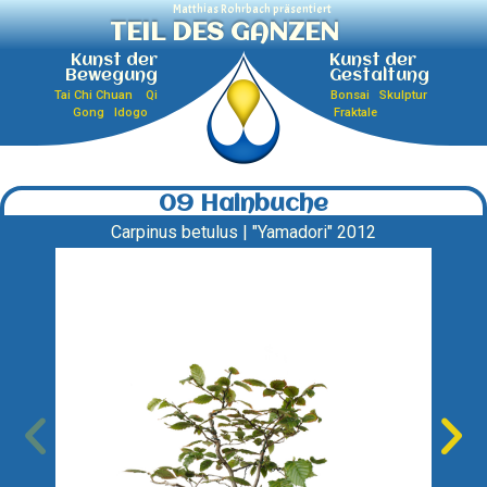
Matthias Rohrbach präsentiert
TEIL DES GANZEN
Kunst der
Kunst der
Bewegung
Gestaltung
Tai Chi Chuan Qi
Bonsai Skulptur
Gong Idogo
Fraktale
09 Hainbuche
Carpinus betulus | "Yamadori" 2012