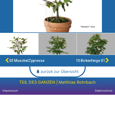
03 MuschelZypresse
10 Birkenfeige 01
zurück zur Übersicht
TEIL DES GANZEN | Matthias Rohrbach
Impressum
Datenschutz