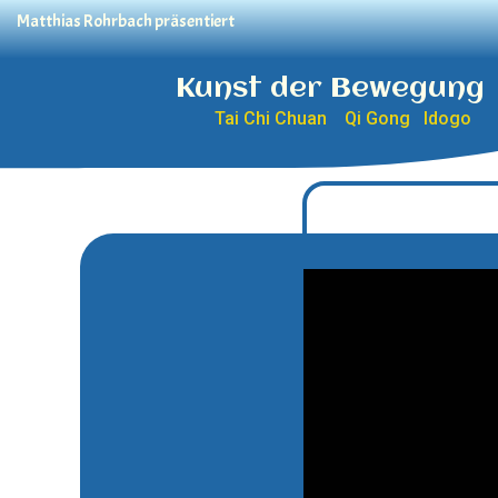
Matthias Rohrbach präsentiert
Kunst der Bewegung
Tai Chi Chuan Qi Gong Idogo