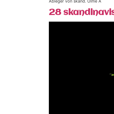
Ableger von skand. Ulme A
28 skandinavi