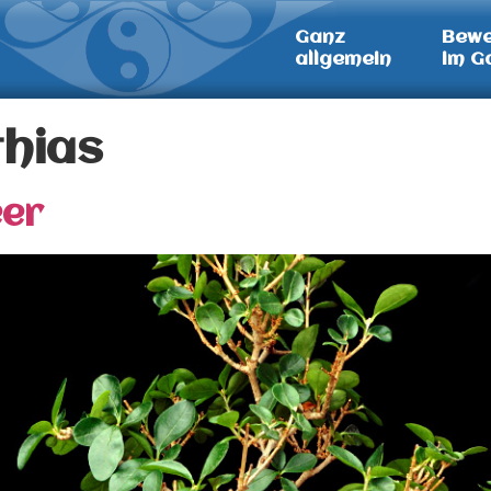
Ganz
Bew
allgemein
im G
hias
eer