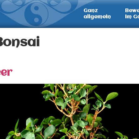
Ganz
Bew
allgemein
im G
Bonsai
eer